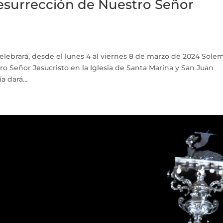
esurrección de Nuestro Señor
lebrará, desde el lunes 4 al viernes 8 de marzo de 2024 Sole
o Señor Jesucristo en la Iglesia de Santa Marina y San Juan
a dará...