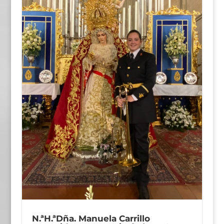
N.ªH.ªDña. Manuela Carrillo