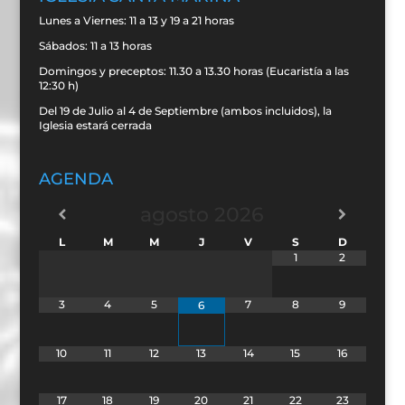
Lunes a Viernes: 11 a 13 y 19 a 21 horas
Sábados: 11 a 13 horas
Domingos y preceptos: 11.30 a 13.30 horas (Eucaristía a las
12:30 h)
Del 19 de Julio al 4 de Septiembre (ambos incluidos), la
Iglesia estará cerrada
AGENDA
agosto
2026
L
M
M
J
V
S
D
1
2
3
4
5
7
8
9
6
10
11
12
13
14
15
16
17
18
19
20
21
22
23