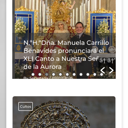
N.ªH.ªDña. Manuela Carrillo
N
Benavides pronunciará el
c
XLI Canto a Nuestra Señora
B
de la Aurora
By Secretaría
/ 07/07/2026
Cultos