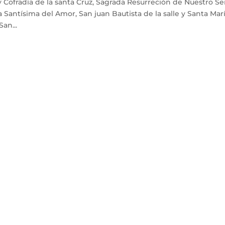
 Cofradía de la santa Cruz, Sagrada Resurreción de Nuestro S
a Santísima del Amor, San juan Bautista de la salle y Santa Mar
an...