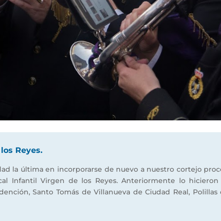
 los Reyes.
d la última en incorporarse de nuevo a nuestro cortejo proces
al Infantil Virgen de los Reyes. Anteriormente lo hiciero
ención, Santo Tomás de Villanueva de Ciudad Real, Polillas 