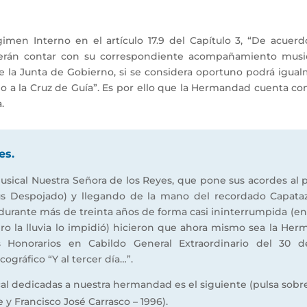
men Interno en el artículo 17.9 del Capítulo 3, “De acuerd
berán contar con su correspondiente acompañamiento musica
de la Junta de Gobierno, si se considera oportuno podrá ig
a la Cruz de Guía”. Es por ello que la Hermandad cuenta co
.
es.
usical Nuestra Señora de los Reyes, que pone sus acordes al 
esús Despojado) y llegando de la mano del recordado Capa
s durante más de treinta años de forma casi ininterrumpida (e
ro la lluvia lo impidió) hicieron que ahora mismo sea la Her
 Honorarios en Cabildo General Extraordinario del 30 d
ográfico “Y al tercer día…”.
l dedicadas a nuestra hermandad es el siguiente (pulsa sobre 
e y Francisco José Carrasco – 1996).