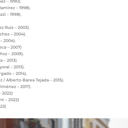
z – 1990).
amírez – 1998).
zi – 1998).
z Ruiz – 2003).
chez – 2004).
– 2004).
eca – 2007)
ñoz – 2009).
a – 2013)
oral – 2013).
gado – 2014).
z / Alberto Barea Tejada – 2015).
Jiménez – 2017).
 2022)
t – 2022)
23)