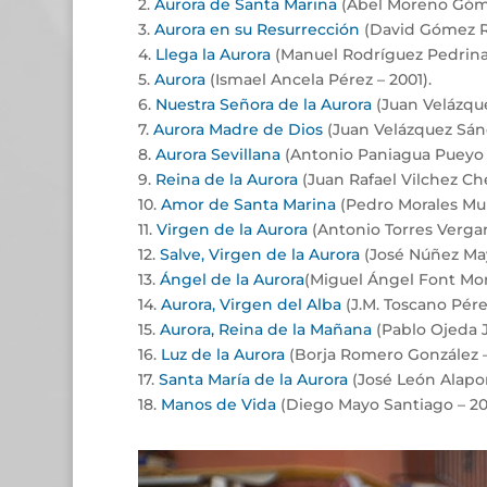
2.
Aurora de Santa Marina
(Abel Moreno Góme
3.
Aurora en su Resurrección
(David Gómez R
4.
Llega la Aurora
(Manuel Rodríguez Pedrinaz
5.
Aurora
(Ismael Ancela Pérez – 2001).
6.
Nuestra Señora de la Aurora
(Juan Velázque
7.
Aurora Madre de Dios
(Juan Velázquez Sán
8.
Aurora Sevillana
(Antonio Paniagua Pueyo 
9.
Reina de la Aurora
(Juan Rafael Vilchez Ch
10.
Amor de Santa Marina
(Pedro Morales Mu
11.
Virgen de la Aurora
(Antonio Torres Vergar
12.
Salve, Virgen de la Aurora
(José Núñez May
13.
Ángel de la Aurora
(Miguel Ángel Font Mor
14.
Aurora, Virgen del Alba
(J.M. Toscano Pére
15.
Aurora, Reina de la Mañana
(Pablo Ojeda 
16.
Luz de la Aurora
(Borja Romero González –
17.
Santa María de la Aurora
(José León Alapon
18.
Manos de Vida
(Diego Mayo Santiago – 20