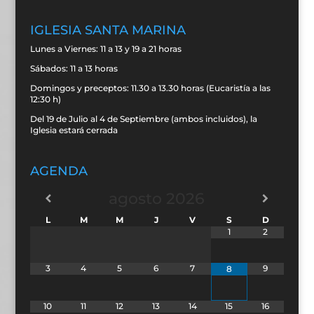
IGLESIA SANTA MARINA
Lunes a Viernes: 11 a 13 y 19 a 21 horas
Sábados: 11 a 13 horas
Domingos y preceptos: 11.30 a 13.30 horas (Eucaristía a las
12:30 h)
Del 19 de Julio al 4 de Septiembre (ambos incluidos), la
Iglesia estará cerrada
AGENDA
agosto
2026
L
M
M
J
V
S
D
1
2
3
4
5
6
7
9
8
10
11
12
13
14
15
16