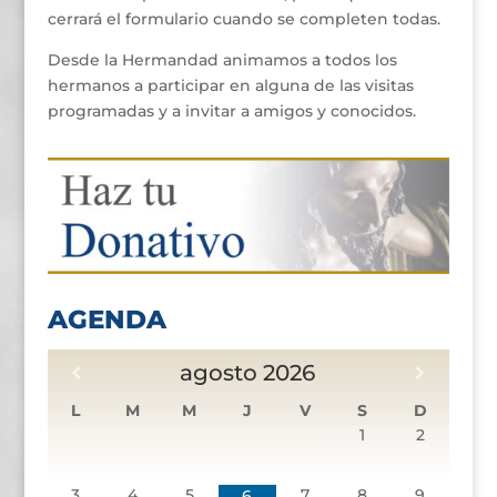
cerrará el formulario cuando se completen todas.
Desde la Hermandad animamos a todos los
hermanos a participar en alguna de las visitas
programadas y a invitar a amigos y conocidos.
AGENDA
agosto
2026
L
M
M
J
V
S
D
1
2
3
4
5
7
8
9
6