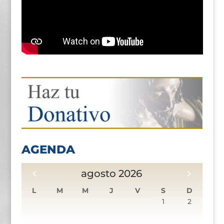
AGENDA
agosto
2026
L
M
M
J
V
S
D
1
2