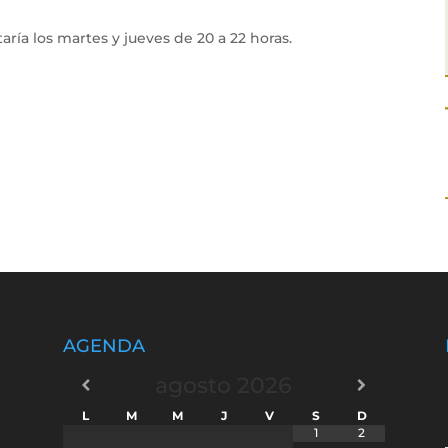
ría los martes y jueves de 20 a 22 horas.
AGENDA
agosto
2026
L
M
M
J
V
S
D
1
2