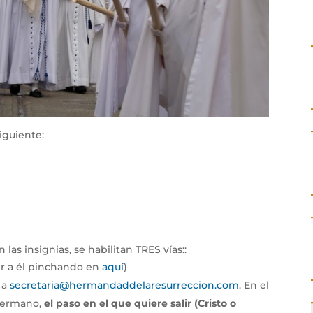
iguiente:
as insignias, se habilitan TRES vías::
er a él pinchando en
aquí
)
 a
secretaria@hermandaddelaresurreccion.com
. En el
 hermano,
el paso en el que quiere salir (Cristo o