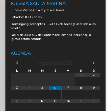
IGLESIA SANTA MARINA
Lunes a Viernes: 11 a 13 y 19 a 21 horas
Sábados: 11 a 13 horas
Domingos y preceptos: 11.30 a 13.30 horas (Eucaristía a las
12:30 h)
Del 19 de Julio al 4 de Septiembre (ambos incluidos), la
Iglesia estará cerrada
AGENDA
agosto
2026
L
M
M
J
V
S
D
1
2
3
4
5
7
8
9
6
10
11
12
13
14
15
16