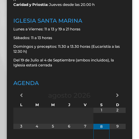
Caridad y Priostía:
Jueves desde las 20.00 h
IGLESIA SANTA MARINA
Lunes a Viernes: 11 a 13 y 19 a 21 horas
Sábados: 11 a 13 horas
Domingos y preceptos: 11.30 a 13.30 horas (Eucaristía a las
12:30 h)
Del 19 de Julio al 4 de Septiembre (ambos incluidos), la
Iglesia estará cerrada
AGENDA
agosto
2026
L
M
M
J
V
S
D
1
2
3
4
5
6
7
9
8