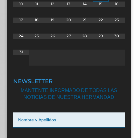
10
11
12
13
14
15
16
17
18
19
20
21
22
23
24
25
26
27
28
29
30
31
NEWSLETTER
MANTENTE INFORMADO DE TODAS LAS
NOTICIAS DE NUESTRA HERMANDAD