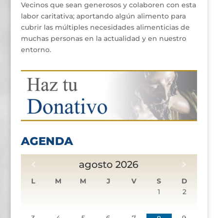
Vecinos que sean generosos y colaboren con esta
labor caritativa; aportando algún alimento para
cubrir las múltiples necesidades alimenticias de
muchas personas en la actualidad y en nuestro
entorno.
AGENDA
agosto
2026
L
M
M
J
V
S
D
1
2
3
4
5
6
7
9