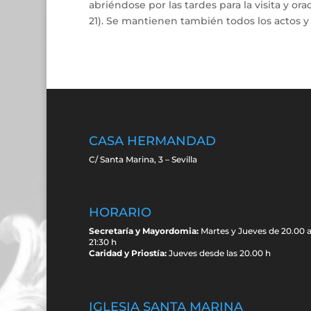
abriéndose por las tardes para la visita y ora
21). Se mantienen también todos los actos y
CASA HERMANDAD
C/ Santa Marina, 3 – Sevilla
HORARIO
Secretaría y Mayordomia:
Martes y Jueves de 20.00 
21:30 h
Caridad y Priostía:
Jueves desde las 20.00 h
IGLESIA SANTA MARINA