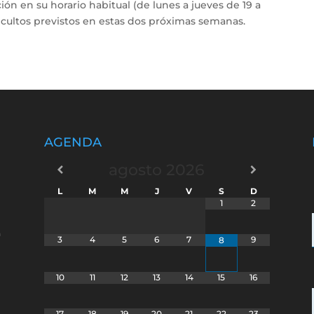
ción en su horario habitual (de lunes a jueves de 19 a
 cultos previstos en estas dos próximas semanas.
AGENDA
agosto
2026
L
M
M
J
V
S
D
1
2
a
3
4
5
6
7
9
8
10
11
12
13
14
15
16
17
18
19
20
21
22
23