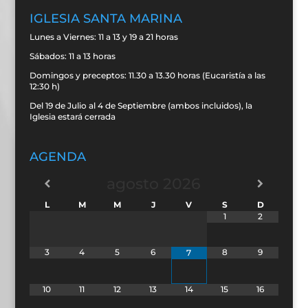
IGLESIA SANTA MARINA
Lunes a Viernes: 11 a 13 y 19 a 21 horas
Sábados: 11 a 13 horas
Domingos y preceptos: 11.30 a 13.30 horas (Eucaristía a las
12:30 h)
Del 19 de Julio al 4 de Septiembre (ambos incluidos), la
Iglesia estará cerrada
AGENDA
agosto
2026
L
M
M
J
V
S
D
1
2
3
4
5
6
8
9
7
10
11
12
13
14
15
16