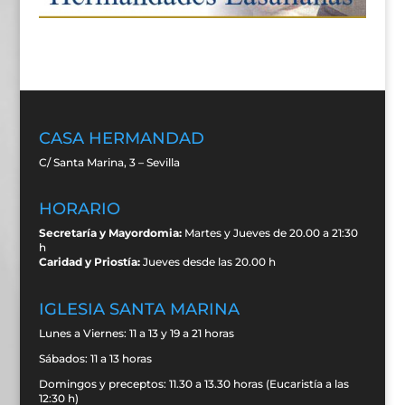
CASA HERMANDAD
C/ Santa Marina, 3 – Sevilla
HORARIO
Secretaría y Mayordomia:
Martes y Jueves de 20.00 a 21:30
h
Caridad y Priostía:
Jueves desde las 20.00 h
IGLESIA SANTA MARINA
Lunes a Viernes: 11 a 13 y 19 a 21 horas
Sábados: 11 a 13 horas
Domingos y preceptos: 11.30 a 13.30 horas (Eucaristía a las
12:30 h)