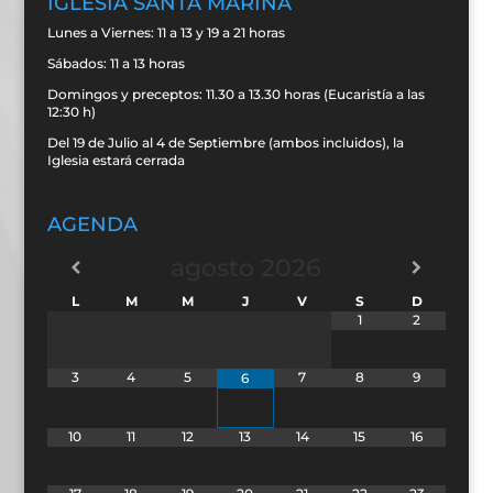
IGLESIA SANTA MARINA
Lunes a Viernes: 11 a 13 y 19 a 21 horas
Sábados: 11 a 13 horas
Domingos y preceptos: 11.30 a 13.30 horas (Eucaristía a las
12:30 h)
Del 19 de Julio al 4 de Septiembre (ambos incluidos), la
Iglesia estará cerrada
AGENDA
agosto
2026
L
M
M
J
V
S
D
1
2
3
4
5
7
8
9
6
10
11
12
13
14
15
16