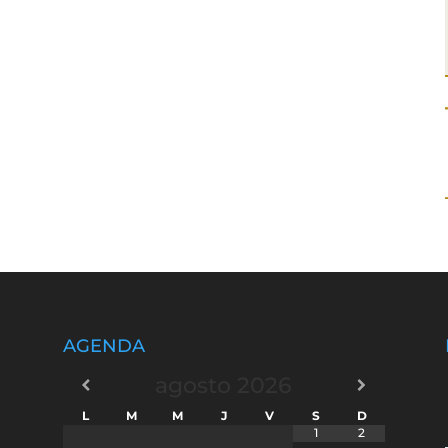
AGENDA
agosto
2026
L
M
M
J
V
S
D
1
2