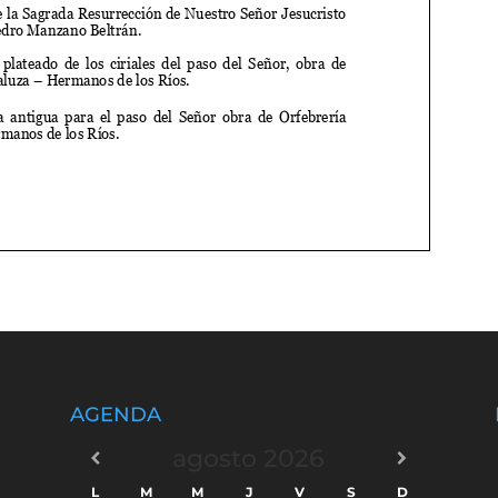
AGENDA
agosto
2026
L
M
M
J
V
S
D