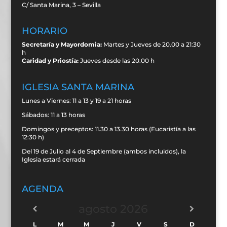
C/ Santa Marina, 3 – Sevilla
HORARIO
Secretaría y Mayordomia:
Martes y Jueves de 20.00 a 21:30
h
Caridad y Priostía:
Jueves desde las 20.00 h
IGLESIA SANTA MARINA
Lunes a Viernes: 11 a 13 y 19 a 21 horas
Sábados: 11 a 13 horas
Domingos y preceptos: 11.30 a 13.30 horas (Eucaristía a las
12:30 h)
Del 19 de Julio al 4 de Septiembre (ambos incluidos), la
Iglesia estará cerrada
AGENDA
agosto
2026
L
M
M
J
V
S
D