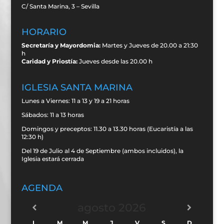
C/ Santa Marina, 3 – Sevilla
HORARIO
Secretaría y Mayordomia:
Martes y Jueves de 20.00 a 21:30
h
Caridad y Priostía:
Jueves desde las 20.00 h
IGLESIA SANTA MARINA
Lunes a Viernes: 11 a 13 y 19 a 21 horas
Sábados: 11 a 13 horas
Domingos y preceptos: 11.30 a 13.30 horas (Eucaristía a las
12:30 h)
Del 19 de Julio al 4 de Septiembre (ambos incluidos), la
Iglesia estará cerrada
AGENDA
agosto
2026
L
M
M
J
V
S
D