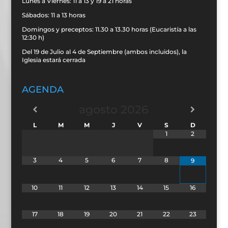
Lunes a Viernes: 11 a 13 y 19 a 21 horas
Sábados: 11 a 13 horas
Domingos y preceptos: 11.30 a 13.30 horas (Eucaristía a las
12:30 h)
Del 19 de Julio al 4 de Septiembre (ambos incluidos), la
Iglesia estará cerrada
AGENDA
agosto
2026
L
M
M
J
V
S
D
1
2
3
4
5
6
7
8
9
10
11
12
13
14
15
16
17
18
19
20
21
22
23