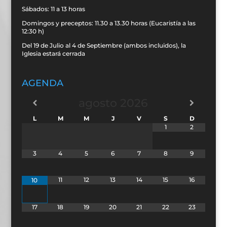
Sábados: 11 a 13 horas
Domingos y preceptos: 11.30 a 13.30 horas (Eucaristía a las
12:30 h)
Del 19 de Julio al 4 de Septiembre (ambos incluidos), la
Iglesia estará cerrada
AGENDA
agosto
2026
L
M
M
J
V
S
D
1
2
3
4
5
6
7
8
9
11
12
13
14
15
16
10
17
18
19
20
21
22
23