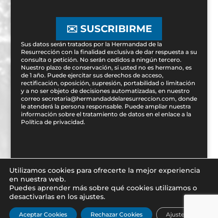
✉️ SUSCRIBIRME
Sus datos serán tratados por la Hermandad de la
Resurrección con la finalidad exclusiva de dar respuesta a su
consulta o petición. No serán cedidos a ningún tercero.
Nuestro plazo de conservación, si usted no es hermano, es
de 1 año. Puede ejercitar sus derechos de acceso,
rectificación, oposición, supresión, portabilidad o limitación
y a no ser objeto de decisiones automatizadas, en nuestro
correo secretaria@hermandaddelaresurreccion.com, donde
le atenderá la persona responsable. Puede ampliar nuestra
información sobre el tratamiento de datos en el enlace a la
Política de privacidad
.
Utilizamos cookies para ofrecerte la mejor experiencia
en nuestra web.
Puedes aprender más sobre qué cookies utilizamos o
Diseñado por
iNova Cloud. 2019 © Todos los derechos
desactivarlas en los ajustes.
reservados.
|
Política de Privacidad y Aviso legal
|
Aceptar Cookies
Rechazar Cookies
Ajustes
Términos y condiciones