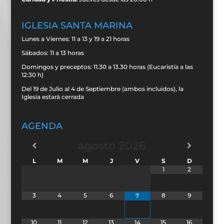
IGLESIA SANTA MARINA
Lunes a Viernes: 11 a 13 y 19 a 21 horas
Sábados: 11 a 13 horas
Domingos y preceptos: 11.30 a 13.30 horas (Eucaristía a las
12:30 h)
Del 19 de Julio al 4 de Septiembre (ambos incluidos), la
Iglesia estará cerrada
AGENDA
agosto
2026
L
M
M
J
V
S
D
1
2
3
4
5
6
8
9
7
10
11
12
13
14
15
16