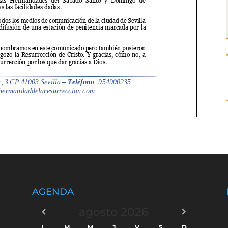
AGENDA
agosto
2026
L
M
M
J
V
S
D